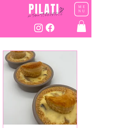
ME
NU