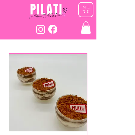
ME
NU