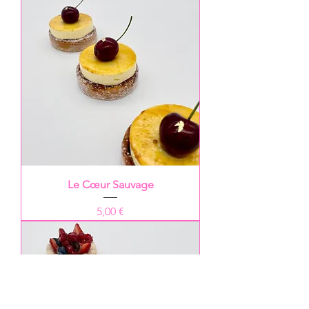
Le Cœur Sauvage
Prix
5,00 €