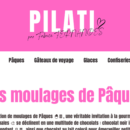
Pâques
Gâteaux de voyage
Glaces
Confiserie
s moulages de Pâq
tion de moulages de Pâques 🐣🍫, une véritable invitation à la gourm
nales 🎨 se déclinent en une multitude de chocolats : chocolat noir 
fondant 🥛🍫, ainsi que chocolat au lait coloré pour émerveiller pet