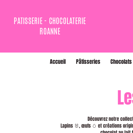
PATISSERIE - CHOCOLATERIE
ROANNE
Accueil
Pâtisseries
Chocolats
Le
Découvrez notre collec
Lapins 🐰, œufs 🥚 et créations origi
chocolat au lait 