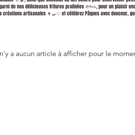
rni de nos délicieuses fritures pralinées 🐟🍬, pour un plaisir en
os créations artisanales 👩‍🍳✨ et célébrez Pâques avec douceur, g
 n'y a aucun article à afficher pour le mome