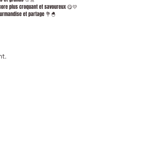
core plus croquant et savoureux 😋💛
ourmandise et partage 💐🐣
nt.