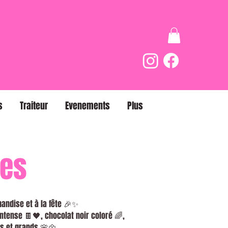
s
Traiteur
Evenements
Plus
ues
andise et à la fête 🎉✨
intense 🍫🖤, chocolat noir coloré 🌈,
its et grands 🌸🌼