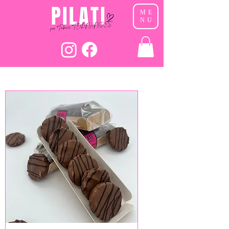
ME
NU