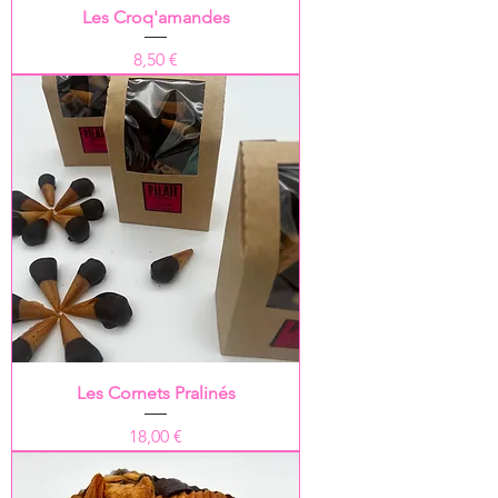
Les Croq'amandes
Prix
8,50 €
Les Cornets Pralinés
Prix
18,00 €