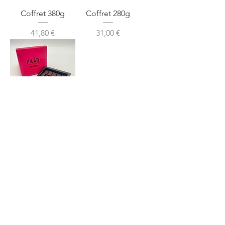
Coffret 380g
Coffret 280g
Prix
Prix
41,80 €
31,00 €
Coffret 150g
Prix
16,50 €
Connexion