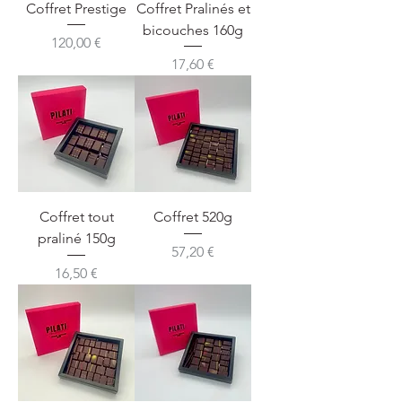
Coffret Prestige
Coffret Pralinés et
bicouches 160g
Prix
120,00 €
Prix
17,60 €
Coffret tout
Coffret 520g
praliné 150g
Prix
57,20 €
Prix
16,50 €