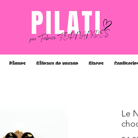
Pâques
Gâteaux de voyage
Glaces
Confiserie
Le 
choc