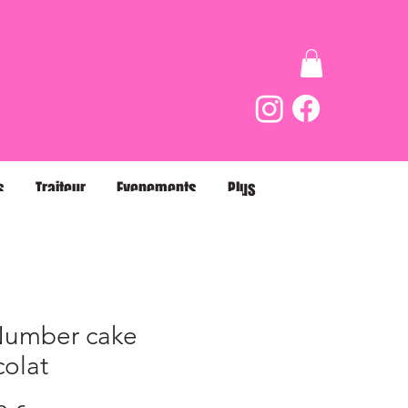
s
Traiteur
Evenements
Plus
Number cake
olat