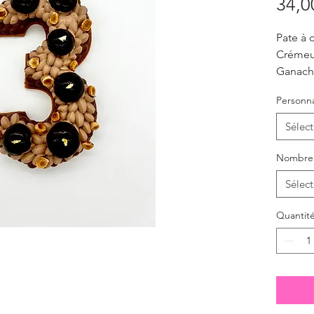
34,0
Pate à 
Crémeu
Ganache
Eclats 
Personna
Pate sa
Sélect
Nombre 
Sélect
Quantit