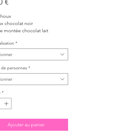
Prix
0 €
choux
x chocolat noir
 montée chocolat lait
de noisettes caramalisées
lisation
*
blée
ionner
de personnes
*
ionner
é
*
Ajouter au panier