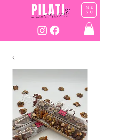
ME
NU